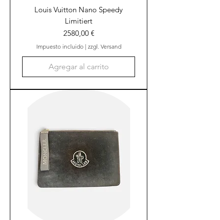
Louis Vuitton Nano Speedy
Limitiert
Precio
2580,00 €
Impuesto incluido
|
zzgl. Versand
Agregar al carrito