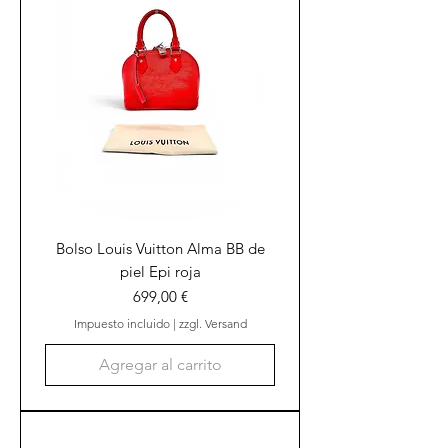
Bolso Louis Vuitton Alma BB de
piel Epi roja
Precio
699,00 €
Impuesto incluido
|
zzgl. Versand
Agregar al carrito