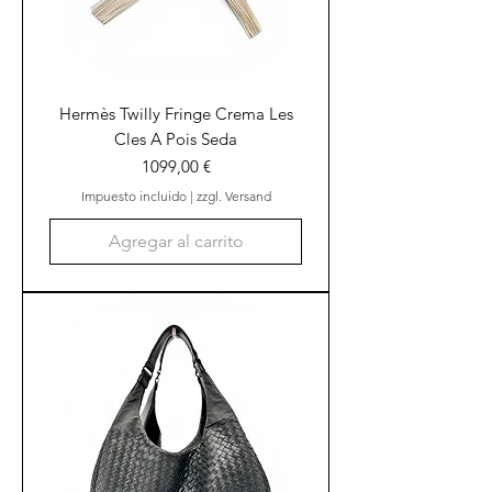
Hermès Twilly Fringe Crema Les
Cles A Pois Seda
Precio
1099,00 €
Impuesto incluido
|
zzgl. Versand
Agregar al carrito