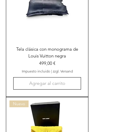
Tela clásica con monograma de
Louis Vuitton negra
Precio
499,00 €
Impuesto incluido
|
zzgl. Versand
Agregar al carrito
Nuevo