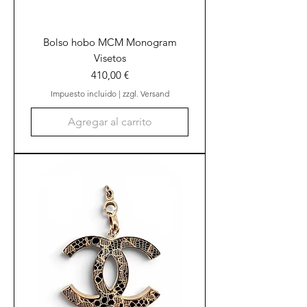
Bolso hobo MCM Monogram
Visetos
Precio
410,00 €
Impuesto incluido
|
zzgl. Versand
Agregar al carrito