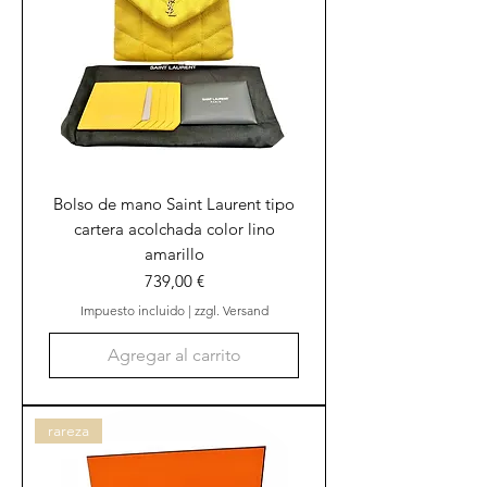
Bolso de mano Saint Laurent tipo
cartera acolchada color lino
amarillo
Precio
739,00 €
Impuesto incluido
|
zzgl. Versand
Agregar al carrito
rareza