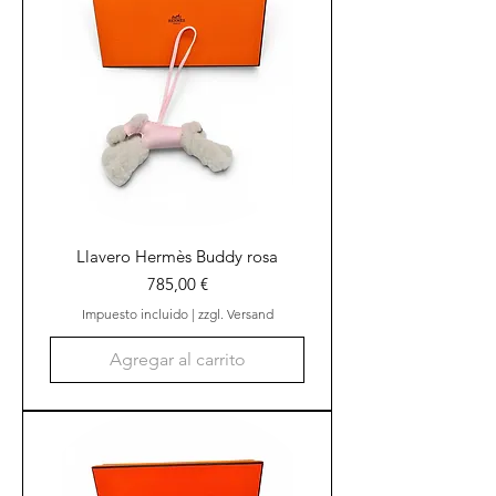
Llavero Hermès Buddy rosa
Precio
785,00 €
Impuesto incluido
|
zzgl. Versand
Agregar al carrito