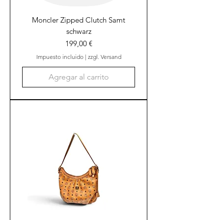
Moncler Zipped Clutch Samt
schwarz
Precio
199,00 €
Impuesto incluido
|
zzgl. Versand
Agregar al carrito