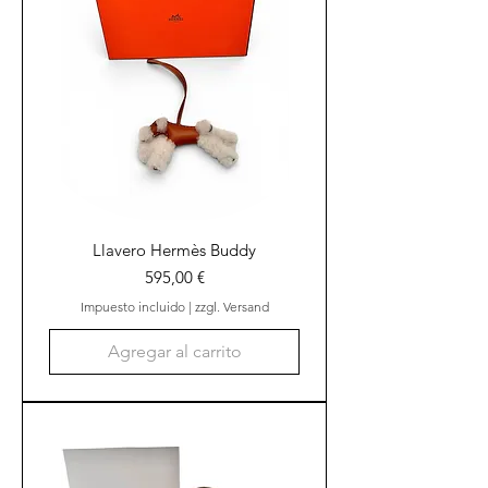
Llavero Hermès Buddy
Precio
595,00 €
Impuesto incluido
|
zzgl. Versand
Agregar al carrito