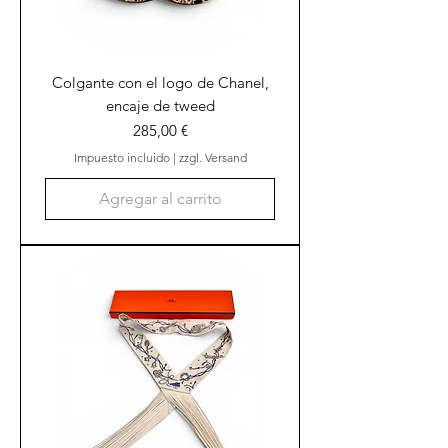
Colgante con el logo de Chanel,
encaje de tweed
Precio
285,00 €
Impuesto incluido
|
zzgl. Versand
Agregar al carrito