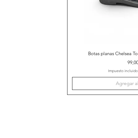
Vista r
Botas planas Chelsea Tom
Preci
99,00
Impuesto incluido
Agregar al