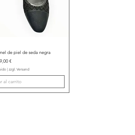
a rápida
nel de piel de seda negra
ecio
9,00 €
uido
|
zzgl. Versand
 al carrito