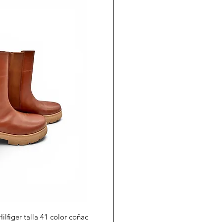
a rápida
lfiger talla 41 color coñac