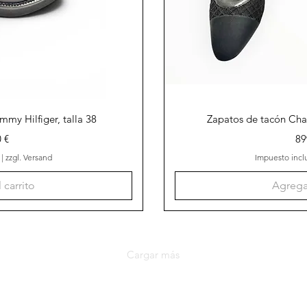
ápida
Vist
my Hilfiger, talla 38
Zapatos de tacón Cha
o
Pr
 €
89
|
zzgl. Versand
Impuesto incl
 carrito
Agregar
Cargar más