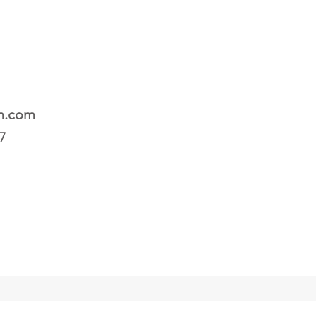
n.com
17