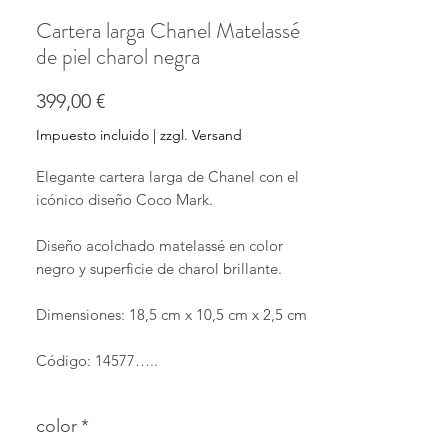
Cartera larga Chanel Matelassé
de piel charol negra
Precio
399,00 €
Impuesto incluido
|
zzgl. Versand
Elegante cartera larga de Chanel con el
icónico diseño Coco Mark.
Diseño acolchado matelassé en color
negro y superficie de charol brillante.
Dimensiones: 18,5 cm x 10,5 cm x 2,5 cm
Código: 14577…..
La cartera larga está hecha de charol con
color
*
herrajes plateados, en color negro.