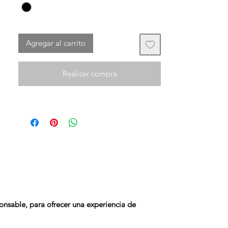
La bolsa de valores se encuentra en un
estado casi perfecto a pesar de su
avanzada edad.
Agregar al carrito
Tiene el código y no se vende con una
bolsa protectora de esa época.
Realizar compra
onsable, para ofrecer una experiencia de