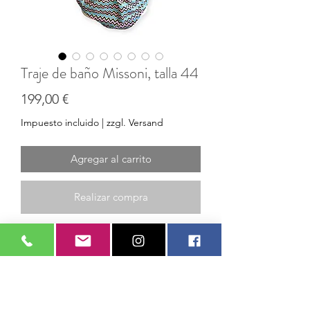
Traje de baño Missoni, talla 44
Precio
199,00 €
Impuesto incluido
|
zzgl. Versand
Agregar al carrito
Realizar compra
Sumérgete en el agua con estilo con
este traje de baño Missoni, que llama
la atención con su diseño de rayas
multicolores.